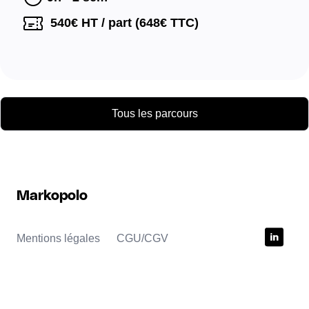
540
€ HT / part (
648
€ TTC)
Tous les parcours
Markopolo
Mentions légales
CGU/CGV